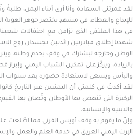
لقد غمرتني السعادة وأنا أرى أبناء اليمن، طلبةً و
للإبداع والعطاء، في مشهدٍ يختصر جوهر الهوية اليم
في هذا الملتقى الذي تزامن مع احتفالات شعبنا
شهدنا إطلاق مبادرتين رائدتين تجسدان روح الانتماء
بالريادة، ويركّز على تمكين الشباب اليمني وإبرا
واليأس ويسعى لاستعادة حضوره بعد سنوات الحرب ا
لقد أكدتُ في كلمتي أن اليمنيين عبر التاريخ كانوا
الركيزة التي تنهض بها الأوطان وتُصان بها القيم
والدينية والإنسانية.
وإنّ ما يقوم به وقف أويس القرني مما اطّلعت عليه
الإرث اليمني العريق في خدمة العلم والعمل والإنس