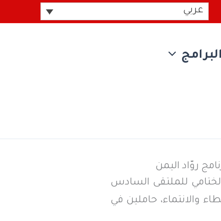
عربي
لبرامج
مج روّاد اليمن
الختامي للملتقى السادس
طاء والانتماء، حاملين في