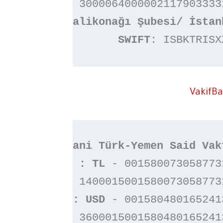
SAR - TR :
 30000640000021179033331
Valikonağı Şubesi/ İstan
SWIFT
: ISBKTRISX
VakifB
HESAP NO : TL 
- 0015800730587731
TR
 14000150015800730587731
HESAP NO : USD
 - 0015804801652413
TR
 36000150015804801652413