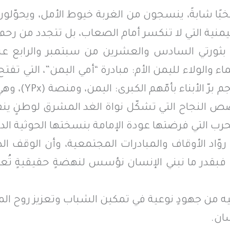
نُخبًا شابةً، ينسجون من الغربة خيوط الأمل، ويحوّلو
نية التي لا تنكسر أمام الصعاب، بل تتجدد من رحم ال
 بثورتي السادس والعشرين من سبتمبر والرابع عش
 والولاء لليمن الأم: مبادرة “أمي اليمن”، التي تفتح
الوطن وخارجه ليشارك في
ز قصص النجاح التي تشكّل نواة الغد المشرق لوطنٍ ي
لتي فرضتها عودة الإمامة بنسختها الحوثية الدموية 
 روّاد الأوقاف والمبادرات المجتمعية، وأن الوقف الذ
؛ فبقدر ما نبني الإنسان نؤسس لنهضةٍ حقيقيةٍ تُعي
 من جهودٍ نوعية في تمكين الشباب وتعزيز روح المباد
ان.