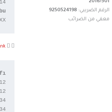
2016/501
4

الرقم الضريبي:
9250524198
bu
معفي من الضرائب
XX
ank
2

2

4

4
