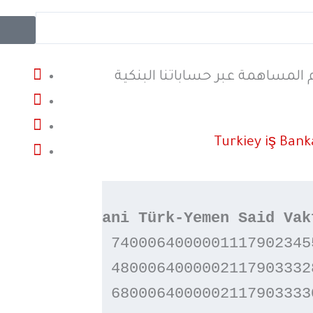
المساهمة عبر حساباتنا البنكية
Turkiey iş Bank
Veysel Karani Türk-Yemen Said Vak
TL  - TR :
 74000640000011179023455
USD - TR :
 48000640000021179033328
EUR - TR :
 68000640000021179033330