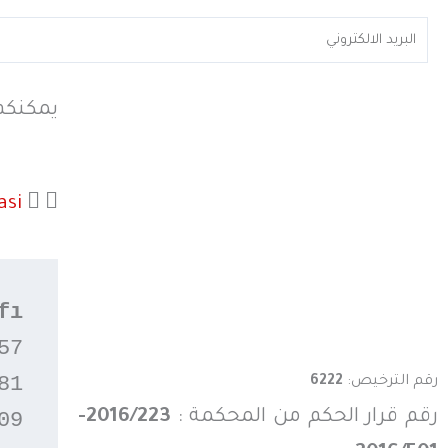
يمكنكم 
asi
fı
7

1

رقم الترخيص:
6222
رقم قرار الحكم من المحكمة :
2016/223-
9
