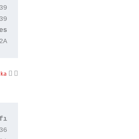
9

9

2A
aka
fı
6
