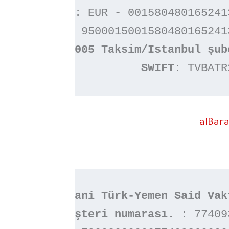
HESAP
 NO : EUR - 0015804801652413
TR
 95000150015804801652413
SWIFT
: TVBATR
alBar
Veysel Karani Türk-Yemen Said Vak
Müşteri numarası. 
: 774093