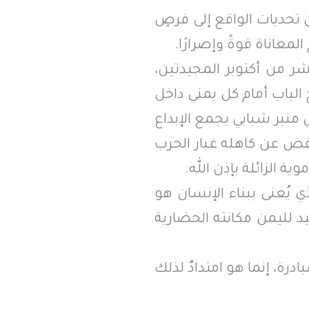
ن تحديات الواقع إلى فرصٍ
معاناة قوةً وإصرارًا.
ر من أكتوبر المجيدتين،
 الباب أمام كل يمني داخل
 وقفٍ يخدم وطنه، ويترجم برّ الأبناء بأمّهم الكبرى: اليمن، ومنصة (YPx)، وهي منبر شبابي يجمع الإبداع
نفض عن كاهله غبار الحرب
الزائلة بإذن الله.
ي يُعنى ببناء الإنسان هو
د لليمن مكانته الحضارية
رة، إنما هو امتدادٌ لذلك