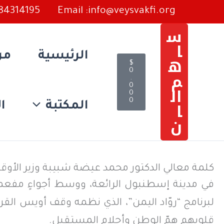
خطي
384314195
Email :info@veysvakfi.org
لى
س
ا
لمحتوى
الرئيسية
من
ه
C
$
a
0
م
r
.
t
0
ال
0
0
ا
المكتبة
ال
ن
كلمة معالي الدكتور محمد عيضة شبيبة وزير الأوقا
في مدينة إسطنبول الرائعة، ووسط أجواءٍ مفعمة
لبرنامج “روّاد اليمن”، الذي نظمه وقف أويس القر
قلوبهم همّ الوطن وأحلام المستقبل.