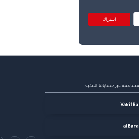
اشتراك
ساهمة عبر حساباتنا البنكية
VakifBa
alBar