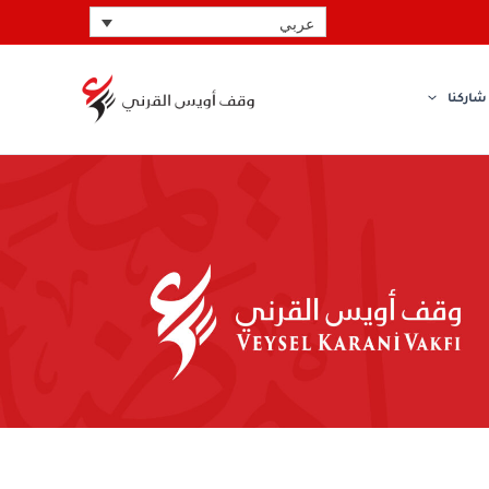
عربي
شاركنا