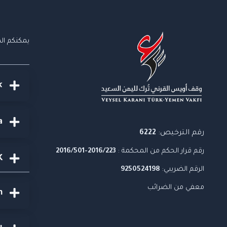
يمكنكم الم
k
a
رقم الترخيص:
6222
رقم قرار الحكم من المحكمة :
2016/223-2016/501
K
الرقم الضريبي:
9250524198
معفي من الضرائب
m