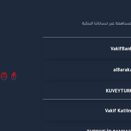
ساهمة عبر حساباتنا البنكية
VakifBan
alBarak
KUVEYTUR
Vakif Katli