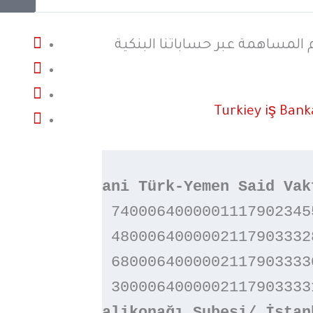
المساهمة عبر حساباتنا البنكية
Turkiey iş Bank
Veysel Karani Türk-Yemen Said Vak
TL  - TR :
 74000640000011179023455
USD - TR :
 48000640000021179033328
EUR - TR :
 68000640000021179033330
SAR - TR :
 30000640000021179033331
Valikonağı Şubesi/ İstan