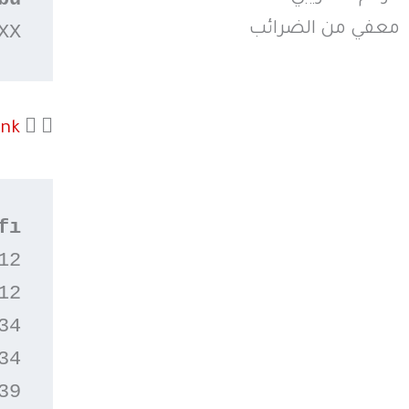
معفي من الضرائب
XX
ank
2

2

4

4

9
