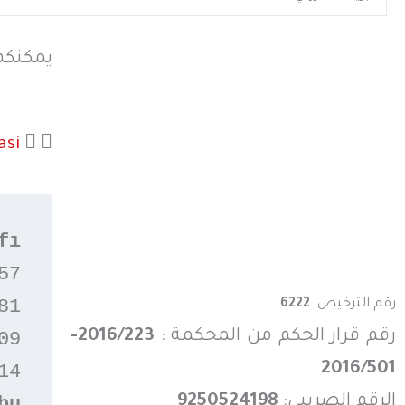
يمكنكم 
asi
fı
7

1

رقم الترخيص:
6222
رقم قرار الحكم من المحكمة :
2016/223-
9

2016/501
4

الرقم الضريبي:
9250524198
bu