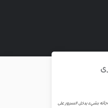
ى
جأته بشيء يدخل السرور على