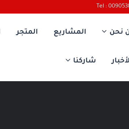
Tel : 00905
 نحن
المشاريع
المتجر
ا
أخبار
شاركنا