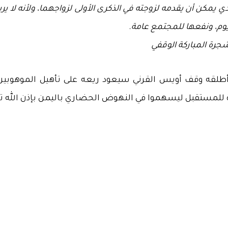
لذي يمكن أن يقدمه لزوجته في الذكرى الأولى لزواجهما، ولأنه لا ي
وم، ونفعها للمجتمع عامة.
جرة المباركة الوقفي
طلقه
وقف
أويس
القرني
سيعود
ريعه
على
تأهيل
الموهوبين
للمستقبل
ليسهموا
في
النهوض
الحضاري
باليمن
بإذن
الله
ت