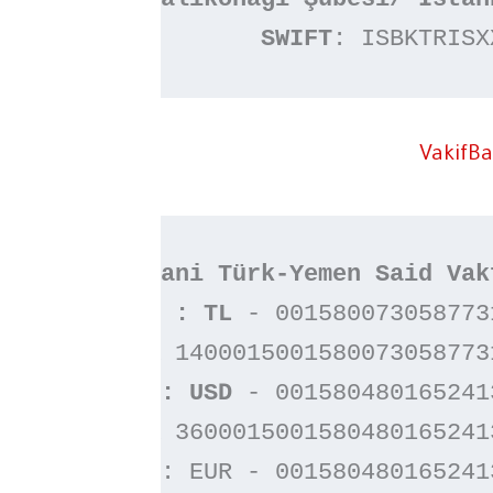
SWIFT
: ISBKTRISX
VakifB
HESAP NO : TL 
- 0015800730587731
TR
 14000150015800730587731
HESAP NO : USD
 - 0015804801652413
TR
 36000150015804801652413
HESAP
 NO : EUR - 0015804801652413