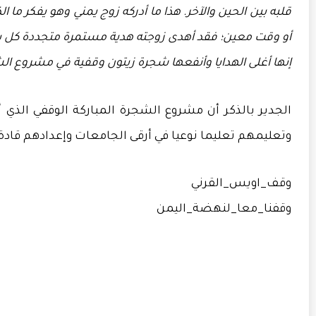
قلبه بين الحين والآخر. هذا ما أدركه زوج يمني وهو يفكر ما ا
أو وقت معين؛ فقد أهدى زوجته هدية مستمرة متجددة كل ي
إنها أغلى الهدايا وأنفعها شجرة زيتون وقفية في مشروع الش
الجدير
بالذكر
أن
مشروع
الشجرة
المباركة
الوقفي
الذي
أ
وتعليمهم
تعليما
نوعيا
في
أرقى
الجامعات
وإعدادهم
قادة
وقف_اويس_القرني
وقفنا_معا_لنهضة_اليمن