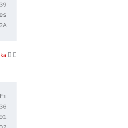
9

2A
aka
fı
6

1

2
