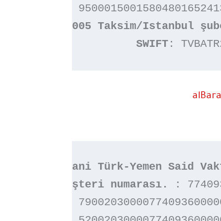
TR
 95000150015804801652413
SWIFT
: TVBATR
alBar
Veysel Karani Türk-Yemen Said Vak
Müşteri numarası. 
: 774093
TL - TR:
 79002030000774093600000
USD - TR:
 52002030000774093600000