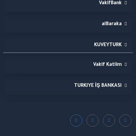
VakifBank
alBaraka
KUVEYTURK
Vakif Katlim
TURKIYE İŞ BANKASI