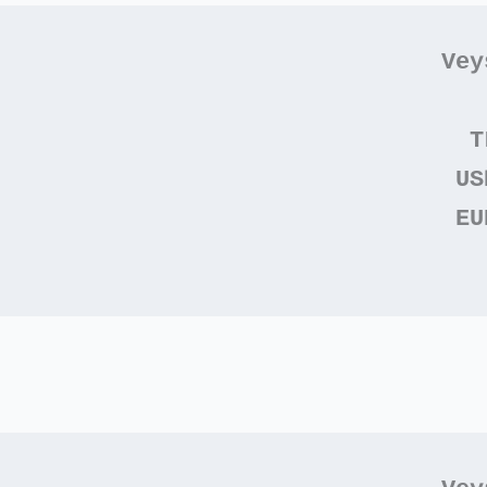
Vey
T
US
EU