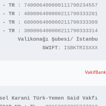
 - TR :
 740006400000111790234557

 - TR :
 480006400000211790333281

 - TR :
 680006400000211790333309

 - TR :
 300006400000211790333314

Valikonağı Şubesi/ İstanbu
SWIFT
: ISBKTRISXXX
VakifBank