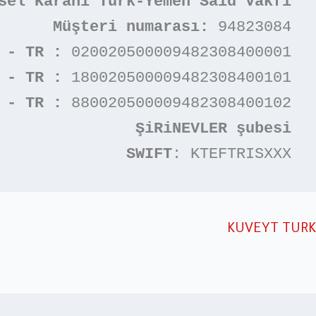
sel Karani Türk-Yemen Said Vakfı
Müşteri numarası:
 94823084

 - TR :
 020020500009482308400001

 - TR :
 180020500009482308400101

 - TR :
 880020500009482308400102

ŞiRiNEVLER şubesi
SWIFT
: KTEFTRISXXX
KUVEYT TURK