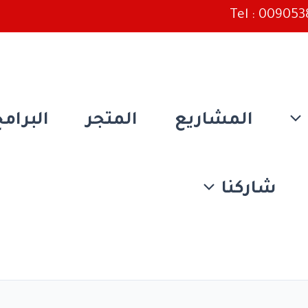
Tel : 00905
المشاريع
المتجر
البرام
شاركنا