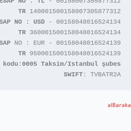
ESAP NO : TL 
- 00158007305877312

TR
 140001500158007305877312

SAP NO : USD
 - 00158048016524134

TR
 360001500158048016524134

SAP
 NO : EUR - 00158048016524139

TR
 950001500158048016524139

SWIFT
: TVBATR2A
alBaraka