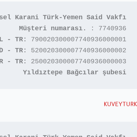
sel Karani Türk-Yemen Said Vakfı
Müşteri numarası. 
: 7740936

L - TR:
 790020300007740936000001

D - TR:
 520020300007740936000002

R - TR:
 250020300007740936000003

Yıldıztepe Bağcılar şubesi
KUVEYTURK