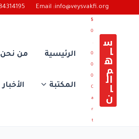
خطي
384314195
Email :info@veysvakfi.org
لى
$
لمحتوى
0
س
.
ا
الرئيسية
من نحن
0
ه
م
0
ال
0
ا
المكتبة
الأخبار
C
ن
a
r
t