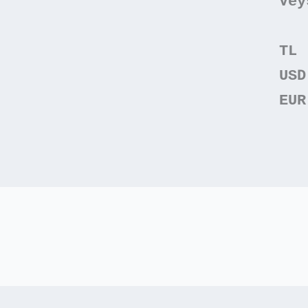
Vey
TL 
USD
EUR