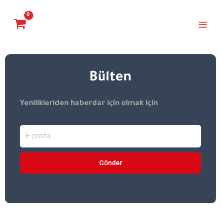
İçeriğe
Main
atla
Menu
Bülten​
Yenilikleriden haberdar için olmak için
Gönder