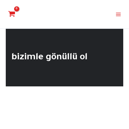
İçeriğe
Main
atla
Menu
bizimle gönüllü ol