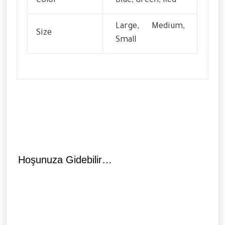
Color
Blue, Green, Red
Large, Medium,
Size
Small
Hoşunuza Gidebilir…